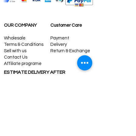
OUR COMPANY
Customer Care
Wholesale
Payment
Terms & Conditions
Delivery
Sell with us
Return & Exchange
Contact Us
Affiliate programe
ESTIMATE DELIVERY AFTER
SHIPPING
UK
1-3 days
Europe 1-3 days
U.S. /Canada 2-4 days
South America 2-5 days
Rest of the World 2-5 days
Contact us
contact@grandbazaarshopping.com