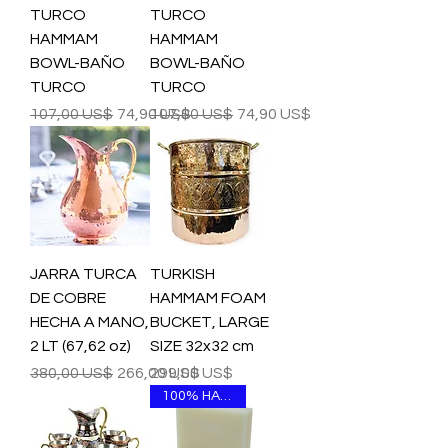
TURCO
TURCO
HAMMAM
HAMMAM
BOWL-BAÑO
BOWL-BAÑO
TURCO
TURCO
Precio
Precio de oferta
Precio
Precio de oferta
107,00 US$
74,90 US$
107,00 US$
74,90 US$
JARRA TURCA
TURKISH
DE COBRE
HAMMAM FOAM
HECHA A MANO,
BUCKET, LARGE
2 LT (67,62 oz)
SIZE 32x32 cm
Precio
Precio de oferta
Precio
380,00 US$
266,00 US$
299,00 US$
100% HANDMADE