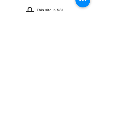
OUR COMPANY
Customer Care
Wholesale
Payment
Terms & Conditions
Delivery
Sell with us
Return & Exchange
Contact Us
Affiliate programe
ESTIMATE DELIVERY AFTER
SHIPPING
UK
1-3 days
Europe 1-3 days
U.S. /Canada 2-4 days
South America 2-5 days
Rest of the World 2-5 days