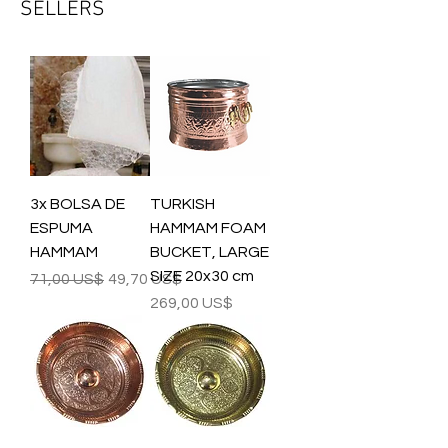
SELLERS
3x BOLSA DE
TURKISH
ESPUMA
HAMMAM FOAM
HAMMAM
BUCKET, LARGE
SIZE 20x30 cm
Precio
Precio de oferta
71,00 US$
49,70 US$
Precio
269,00 US$