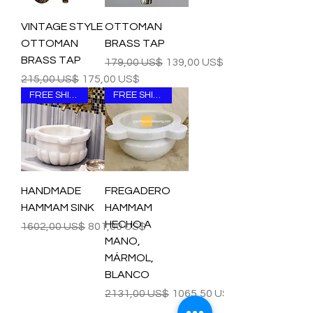
VINTAGE STYLE
OTTOMAN
OTTOMAN
BRASS TAP
BRASS TAP
Precio
Precio de oferta
179,00 US$
139,00 US$
Precio
Precio de oferta
215,00 US$
175,00 US$
FREE SHIPPING
FREE SHIPPING
HANDMADE
FREGADERO
HAMMAM SINK
HAMMAM
HECHO A
Precio
Precio de oferta
1602,00 US$
801,00 US$
MANO,
MÁRMOL,
BLANCO
Precio
Precio de oferta
2131,00 US$
1065,50 US$