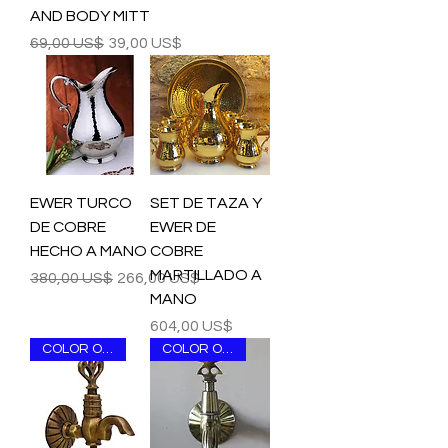
AND BODY MITT
Precio
Precio de oferta
69,00 US$
39,00 US$
EWER TURCO
SET DE TAZA Y
DE COBRE
EWER DE
HECHO A MANO
COBRE
MARTILLADO A
Precio
Precio de oferta
380,00 US$
266,00 US$
MANO
Precio
604,00 US$
COLOR OPTIONS
COLOR OPTIONS