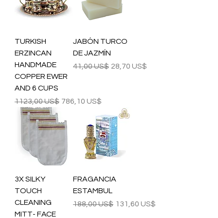
TURKISH
JABÓN TURCO
ERZINCAN
DE JAZMÍN
HANDMADE
Precio
Precio de oferta
41,00 US$
28,70 US$
COPPER EWER
AND 6 CUPS
Precio
Precio de oferta
1123,00 US$
786,10 US$
3X SILKY
FRAGANCIA
TOUCH
ESTAMBUL
CLEANING
Precio
Precio de oferta
188,00 US$
131,60 US$
MITT- FACE