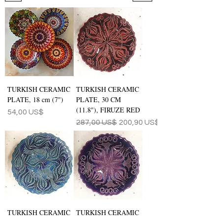
TURKISH CERAMIC
TURKISH CERAMIC
PLATE, 18 cm (7")
PLATE, 30 CM
(11.8"), FIRUZE RED
Precio
54,00 US$
Precio
Precio de oferta
287,00 US$
200,90 US$
TURKISH CERAMIC
TURKISH CERAMIC