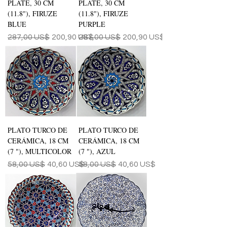
PLATE, 30 CM
PLATE, 30 CM
(11.8"), FIRUZE
(11.8"), FIRUZE
BLUE
PURPLE
Precio
Precio de oferta
Precio
Precio de oferta
287,00 US$
200,90 US$
287,00 US$
200,90 US$
PLATO TURCO DE
PLATO TURCO DE
CERÁMICA, 18 CM
CERÁMICA, 18 CM
(7 "), MULTICOLOR
(7 "), AZUL
Precio
Precio de oferta
Precio
Precio de oferta
58,00 US$
40,60 US$
58,00 US$
40,60 US$