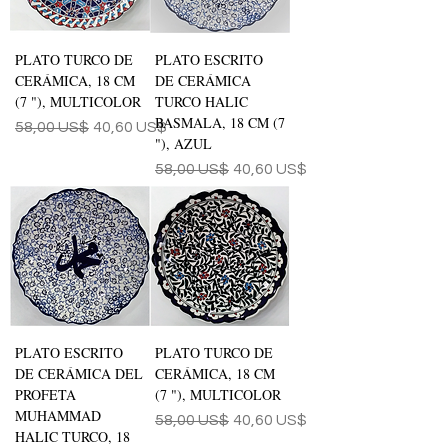
PLATO TURCO DE
PLATO ESCRITO
CERÁMICA, 18 CM
DE CERÁMICA
(7 "), MULTICOLOR
TURCO HALIC
BASMALA, 18 CM (7
Precio
Precio de oferta
58,00 US$
40,60 US$
"), AZUL
Precio
Precio de oferta
58,00 US$
40,60 US$
PLATO ESCRITO
PLATO TURCO DE
DE CERÁMICA DEL
CERÁMICA, 18 CM
PROFETA
(7 "), MULTICOLOR
MUHAMMAD
Precio
Precio de oferta
58,00 US$
40,60 US$
HALIC TURCO, 18