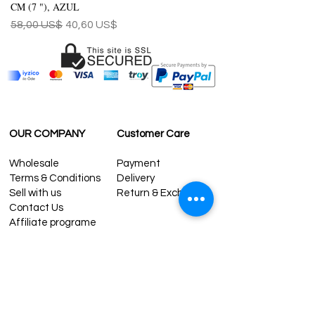
CM (7 "), AZUL
Precio
Precio de oferta
58,00 US$
40,60 US$
OUR COMPANY
Customer Care
Wholesale
Payment
Terms & Conditions
Delivery
Sell with us
Return & Exchange
Contact Us
Affiliate programe
ESTIMATE DELIVERY AFTER
SHIPPING
UK
1-3 days
Europe 1-3 days
U.S. /Canada 2-4 days