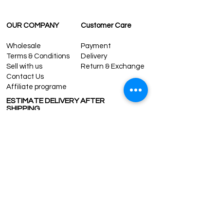
OUR COMPANY
Customer Care
Wholesale
Payment
Terms & Conditions
Delivery
Sell with us
Return & Exchange
Contact Us
Affiliate programe
ESTIMATE DELIVERY AFTER
SHIPPING
UK
1-3 days
Europe 1-3 days
U.S. /Canada 2-4 days
South America 2-5 days
Rest of the World 2-5 days
Contact us
contact@grandbazaarshopping.com