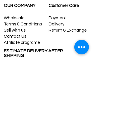
OUR COMPANY
Customer Care
Wholesale
Payment
Terms & Conditions
Delivery
Sell with us
Return & Exchange
Contact Us
Affiliate programe
ESTIMATE DELIVERY AFTER
SHIPPING
UK
1-3 days
Europe 1-3 days
U.S. /Canada 2-4 days
South America 2-5 days
Rest of the World 2-5 days
Contact us
contact@grandbazaarshopping.com