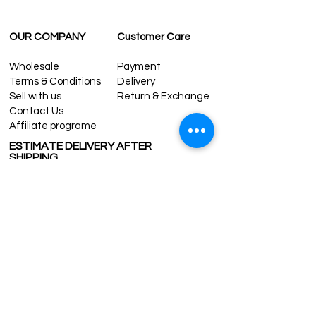
OUR COMPANY
Customer Care
Wholesale
Payment
Terms & Conditions
Delivery
Sell with us
Return & Exchange
Contact Us
Affiliate programe
ESTIMATE DELIVERY AFTER
SHIPPING
UK
1-3 days
Europe 1-3 days
U.S. /Canada 2-4 days
South America 2-5 days
Rest of the World 2-5 days
Contact us
contact@grandbazaarshopping.com