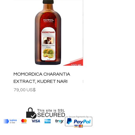
MOMORDICA CHARANTIA
100% COTTON MUSLIN
EXTRACT, KUDRET NARI
PESHTEMAL , 90x170 C
Precio
Precio
79,00 US$
59,00 US$