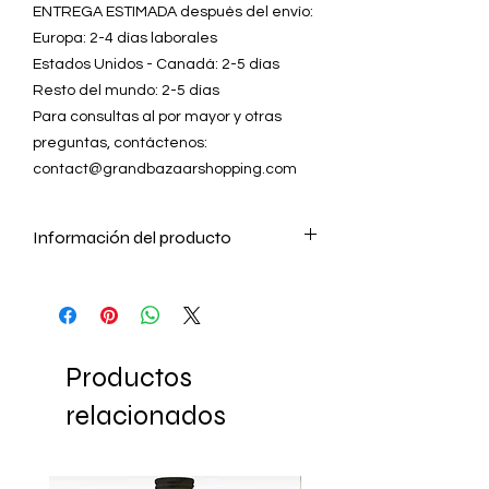
ENTREGA ESTIMADA después del envío:
Europa: 2-4 días laborales
Estados Unidos - Canadá: 2-5 días
Resto del mundo: 2-5 días
Para consultas al por mayor y otras
preguntas, contáctenos:
contact@grandbazaarshopping.com
Información del producto
- Hecho a mano en Turquía
- El arte de cobre turco está hecho por
nuestros experimentados artesanos
del cobre con la técnica tradicional de
Productos
martillado.
- Las partes brillantes de esta obra de
relacionados
arte están recubiertas de plata.
- Incluye;
- 3 ollas de cobre