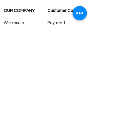
OUR COMPANY
Customer Care
Wholesale
Payment
Terms & Conditions
Delivery
Sell with us
Return & Exchange
Contact Us
Affiliate programe
ESTIMATE DELIVERY AFTER
SHIPPING
UK
1-3 days
Europe 1-3 days
U.S. /Canada 2-4 days
South America 2-5 days
Rest of the World 2-5 days
Contact us
contact@grandbazaarshopping.com