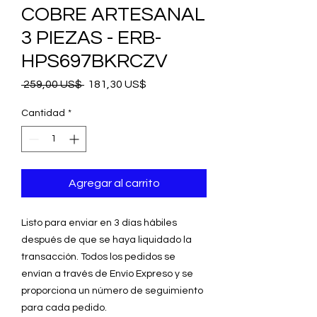
COBRE ARTESANAL
3 PIEZAS - ERB-
HPS697BKRCZV
Precio
Precio
 259,00 US$ 
181,30 US$
de
oferta
Cantidad
*
Agregar al carrito
Listo para enviar en 3 días hábiles
después de que se haya liquidado la
transacción. Todos los pedidos se
envían a través de Envío Expreso y se
proporciona un número de seguimiento
para cada pedido.