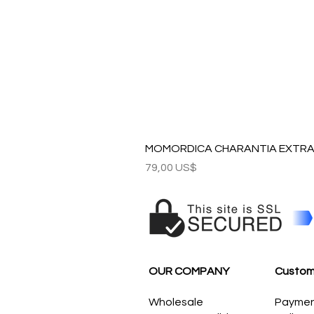
MOMORDICA CHARANTIA EXTRAC
Precio
79,00 US$
OUR COMPANY
Custom
Wholesale
Payme