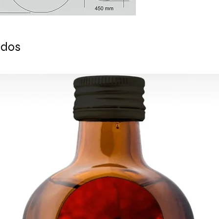
- Hecho de mármol n
Medidas:
Diámetro: 46 cm (18,1
Altura: 13 cm (5,11 ")
ados
Debido a la natural
a mano, algunas dif
consideran normales 
Listo para enviar en
que se haya liquidad
Todos los pedidos se
y se proporciona un
cada pedido.
ENTREGA ESTIMADA d
Europa: 2-4 días lab
Para EE. UU. - Canad
Para el resto del mu
Para consultas al po
contáctenos: cont