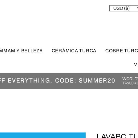
USD ($)
MMAM Y BELLEZA
CERÁMICA TURCA
COBRE TUR
V
WORLDW
FF EVERYTHING, CODE: SUMMER20
TRACKI
LAVABO T