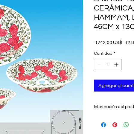
CERÁMICA
HAMMAM, 
46CM x 13
Prec
 1742,00 US$ 
121
Cantidad
*
Agregar al carri
Información del pro
- Hecho a mano en 
- tradicional
- auténtico