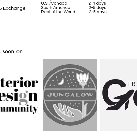
y
U.S. /Canada 2-4 days
South America 2-5 days
 & Exchange
Rest of the World 2-5 days
 seen on