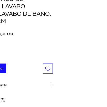
, LAVABO
LAVABO DE BAÑO,
CM
io
Precio
9,40 US$
de
oferta
to
ducto
Turquía