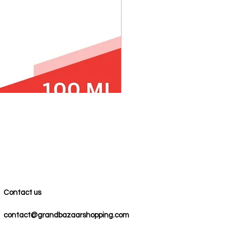
100% COTTON MUSLIN PESH
Precio
59,00 US$
Contact us
contact@grandbazaarshopping.com