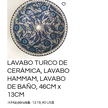
LAVABO TURCO DE
CERÁMICA, LAVABO
HAMMAM, LAVABO
DE BAÑO, 46CM x
13CM
Precio
Precio
 1742,00 US$ 
1219,40 US$
de