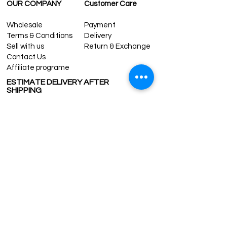
OUR COMPANY
Customer Care
Wholesale
Payment
Terms & Conditions
Delivery
Sell with us
Return & Exchange
Contact Us
Affiliate programe
ESTIMATE DELIVERY AFTER
SHIPPING
UK
1-3 days
Europe 1-3 days
U.S. /Canada 2-4 days
South America 2-5 days
Rest of the World 2-5 days
Contact us
contact@grandbazaarshopping.com