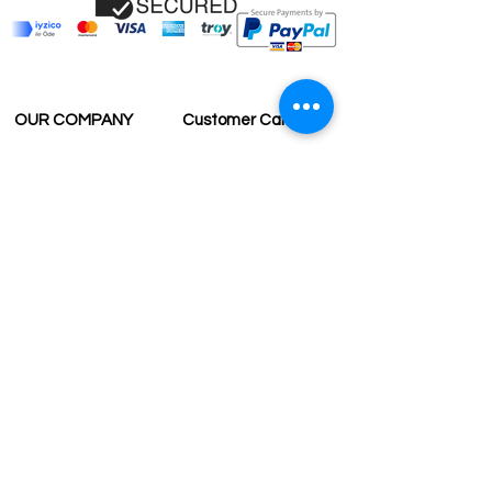
OUR COMPANY
Customer Care
Wholesale
Payment
Terms & Conditions
Delivery
Sell with us
Return & Exchange
Contact Us
Affiliate programe
ESTIMATE DELIVERY AFTER
SHIPPING
UK
1-3 days
Europe 1-3 days
U.S. /Canada 2-4 days
South America 2-5 days
Rest of the World 2-5 days
Contact us