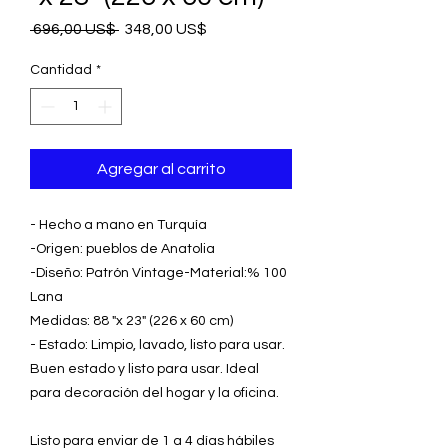
Precio
Precio
 696,00 US$ 
348,00 US$
de
oferta
Cantidad
*
Agregar al carrito
- Hecho a mano en Turquía
-Origen: pueblos de Anatolia
-Diseño: Patrón Vintage-Material:% 100
Lana
Medidas: 88 "x 23" (226 x 60 cm)
- Estado: Limpio, lavado, listo para usar.
Buen estado y listo para usar. Ideal
para decoración del hogar y la oficina.
Listo para enviar de 1 a 4 días hábiles