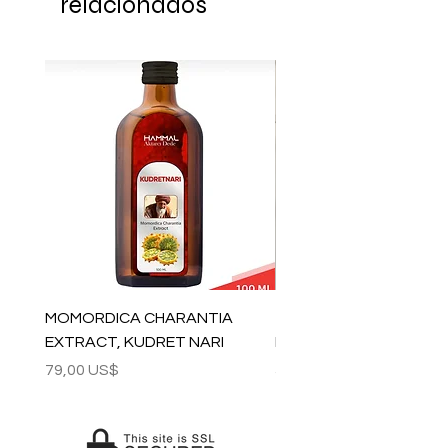
relacionados
MOMORDICA CHARANTIA
100% COTTON MUSLIN
EXTRACT, KUDRET NARI
PESHTEMAL , 90x170 C
Precio
Precio
79,00 US$
59,00 US$