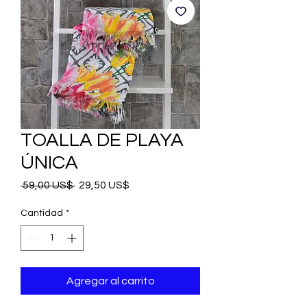
TOALLA DE PLAYA
ÚNICA
Precio
Precio
 59,00 US$ 
29,50 US$
de
oferta
Cantidad
*
Agregar al carrito