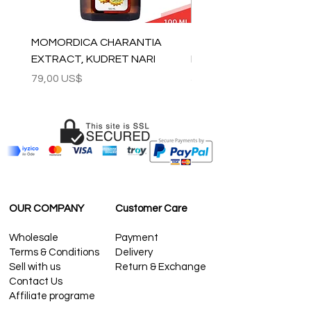
MOMORDICA CHARANTIA
100% COTTON MUSLIN
EXTRACT, KUDRET NARI
PESHTEMAL , 90x170 C
Precio
Precio
79,00 US$
59,00 US$
OUR COMPANY
Customer Care
Wholesale
Payment
Terms & Conditions
Delivery
Sell with us
Return & Exchange
Contact Us
Affiliate programe