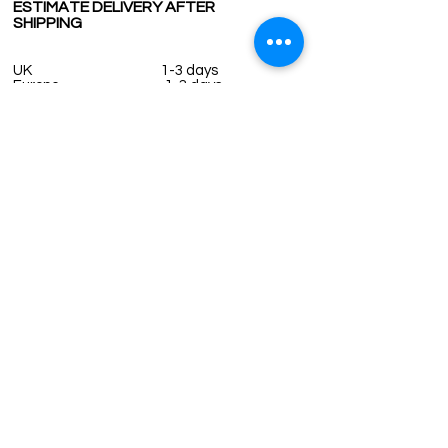
ESTIMATE DELIVERY AFTER
SHIPPING
UK
1-3 days
Europe 1-3 days
U.S. /Canada 2-4 days
South America 2-5 days
Rest of the World 2-5 days
Contact us
contact@grandbazaarshopping.com
Since ©2015 Grand Bazaar Shopping®, All rights reserved.
Grand Bazaar Shopping and the logo are registered
trademarks Kuzey Guney Grup Inc.
Grand Bazaar Shopping is seen on