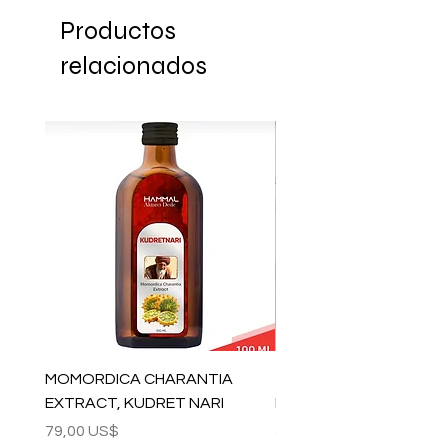
Productos
relacionados
MOMORDICA CHARANTIA
100% COTTON MUSLIN
EXTRACT, KUDRET NARI
PESHTEMAL , 90x170 C
Precio
Precio
79,00 US$
59,00 US$