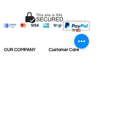
OUR COMPANY
Customer Care
Wholesale
Payment
Terms & Conditions
Delivery
Sell with us
Return & Exchange
Contact Us
Affiliate programe
ESTIMATE DELIVERY AFTER
SHIPPING
UK
1-3 days
Europe 1-3 days
U.S. /Canada 2-4 days
South America 2-5 days