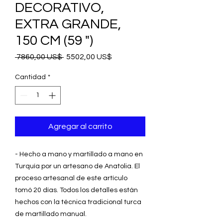
DECORATIVO,
EXTRA GRANDE,
150 CM (59 ")
Precio
Precio
 7860,00 US$ 
5502,00 US$
de
oferta
Cantidad
*
Agregar al carrito
- Hecho a mano y martillado a mano en
Turquía por un artesano de Anatolia. El
proceso artesanal de este artículo
tomó 20 días. Todos los detalles están
hechos con la técnica tradicional turca
de martillado manual.