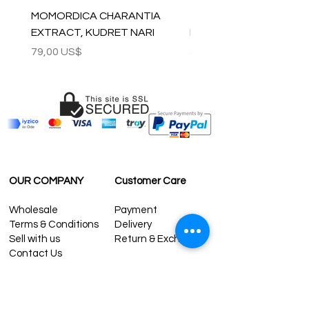
MOMORDICA CHARANTIA
100% COTTON MUSLIN
EXTRACT, KUDRET NARI
PESHTEMAL , 90x170 C
Precio
Precio
79,00 US$
59,00 US$
OUR COMPANY
Customer Care
Wholesale
Payment
Terms & Conditions
Delivery
Sell with us
Return & Exchange
Contact Us
Affiliate programe
ESTIMATE DELIVERY AFTER
SHIPPING