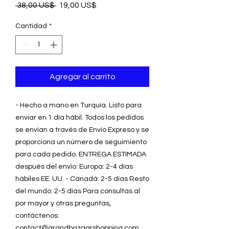
Precio
Precio
 38,00 US$ 
19,00 US$
de
oferta
Cantidad
*
Agregar al carrito
- Hecho a mano en Turquía. Listo para
enviar en 1 día hábil. Todos los pedidos
se envían a través de Envío Expreso y se
proporciona un número de seguimiento
para cada pedido. ENTREGA ESTIMADA
después del envío: Europa: 2-4 días
hábiles EE. UU. - Canadá: 2-5 días Resto
del mundo: 2-5 días Para consultas al
por mayor y otras preguntas,
contáctenos:
contact@grandbazaarshopping.com