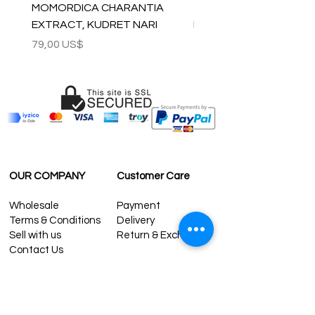
MOMORDICA CHARANTIA
100% COTTON MUSLIN
EXTRACT, KUDRET NARI
PESHTEMAL , 90x170 C
Precio
Precio
79,00 US$
59,00 US$
OUR COMPANY
Customer Care
Wholesale
Payment
Terms & Conditions
Delivery
Sell with us
Return & Exchange
Contact Us
Affiliate programe
ESTIMATE DELIVERY AFTER
SHIPPING