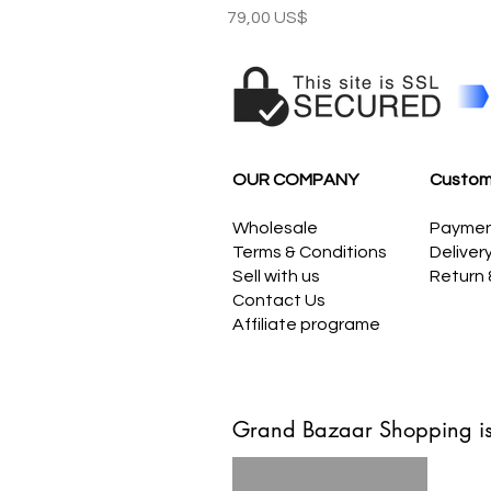
Precio
79,00 US$
OUR COMPANY
Custom
Wholesale
Payme
Terms & Conditions
Deliver
Sell with us
Return
Contact Us
Affiliate programe
Grand Bazaar Shopping is