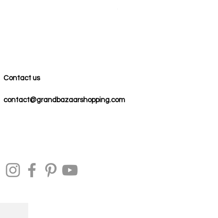
Precio
59,00 US$
Contact us
contact@grandbazaarshopping.com