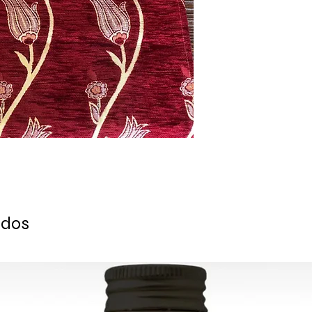
se haya liquidado la
Todos los pedidos se
y se proporciona un
cada pedido.
ENTREGA ESTIMADA
Europa: 2-4 días lab
Para EE. UU. - Canad
Para el resto del mu
Para consultas al po
contáctenos: cont
ados