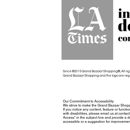
Since ©2015 Grand Bazaar Shopping®, All rig
Grand Bazaar Shopping and the logo are reg
Our Commitment to Accessibility
We strive to make the Grand Bazaar Shopp
If you notice any content, feature or functio
with disabilities, please email us at con
Access" in the subject line and provide a des
accessible or a suggestion for improvemen