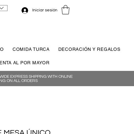
Iniciar sesión
CO
COMIDA TURCA
DECORACIÓN Y REGALOS
ENTA AL POR MAYOR
IDE EXPRESS SHIPPING WITH ONLINE
NG ON ALL ORDERS
 MESA ÚNICO,