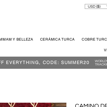
USD ($)
MMAM Y BELLEZA
CERÁMICA TURCA
COBRE TUR
V
WORLDW
FF EVERYTHING, CODE: SUMMER20
TRACKI
CAMINO DE