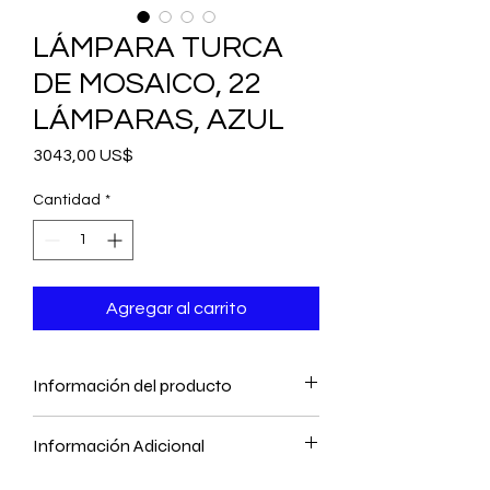
LÁMPARA TURCA
DE MOSAICO, 22
LÁMPARAS, AZUL
Precio
3043,00 US$
Cantidad
*
Agregar al carrito
Información del producto
- 22 lámparas de mosaico colgantes
Información Adicional
- Hecho a mano
- Coloreado por calor
Como nuestros artesanos hacen