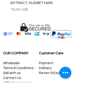
EXTRACT, KUDRET NARI
PESHTEMAL , 90x170 C
CONTÁCTENOS:
Precio
Precio
79,00 US$
59,00 US$
contact@grandbazaarshopping.com
OUR COMPANY
Customer Care
Wholesale
Payment
Terms & Conditions
Delivery
Sell with us
Return & Exchange
Contact Us
Affiliate programe
ESTIMATE DELIVERY AFTER
SHIPPING
UK
1-3 days