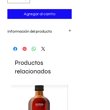
Agregar al carrito
Información del producto
- Pasta Mesir Turca de Manisa
Beneficios: La pasta Mesir tiene efectos
para eliminar todos los negativos
causados por los meses de invierno en
Productos
el cuerpo humano como limpieza de la
sangre, proporcionando efecto laxante
relacionados
al suavizar los intestinos, la reactivación
del metabolismo, la reactivación
mental y espiritual junto con el aumento
de la sexualidad. poder y eliminación
de muchas enfermedades que se
considerarán en el futuro. Se puede
tomar todos los meses del año para
eliminar las enfermedades del cuerpo