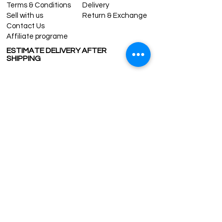
Terms & Conditions
Delivery
Sell with us
Return & Exchange
Contact Us
Affiliate programe
ESTIMATE DELIVERY AFTER
SHIPPING
UK
1-3 days
Europe 1-3 days
U.S. /Canada 2-4 days
South America 2-5 days
Rest of the World 2-5 days
Contact us
contact@grandbazaarshopping.com
Since ©2015 Grand Bazaar Shopping®, All rights reserved.
Grand Bazaar Shopping and the logo are registered
trademarks Kuzey Guney Grup Inc.