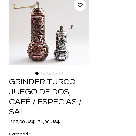
GRINDER TURCO
JUEGO DE DOS,
CAFÉ / ESPECIAS /
SAL
Precio
Precio
 107,00 US$ 
74,90 US$
de
oferta
Cantidad
*