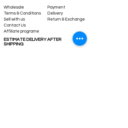
contact@grandbazaarshopping.com
Wholesale
Payment
Terms & Conditions
Delivery
Sell with us
Return & Exchange
Contact Us
Affiliate programe
ESTIMATE DELIVERY AFTER
SHIPPING
UK
1-3 days
Europe 1-3 days
U.S. /Canada 2-4 days
South America 2-5 days
Rest of the World 2-5 days
Contact us
contact@grandbazaarshopping.com
Since ©2015 Grand Bazaar Shopping®, All rights reserved.