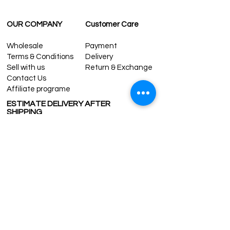
OUR COMPANY
Customer Care
Wholesale
Payment
Terms & Conditions
Delivery
Sell with us
Return & Exchange
Contact Us
Affiliate programe
ESTIMATE DELIVERY AFTER
SHIPPING
UK
1-3 days
Europe 1-3 days
U.S. /Canada 2-4 days
South America 2-5 days
Rest of the World 2-5 days
Contact us
contact@grandbazaarshopping.com