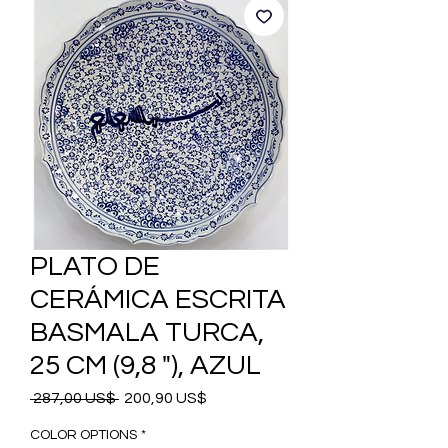
PLATO DE
CERÁMICA ESCRITA
BASMALA TURCA,
25 CM (9,8 "), AZUL
Precio
Precio
 287,00 US$ 
200,90 US$
de
oferta
COLOR OPTIONS
*