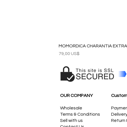
MOMORDICA CHARANTIA EXTRAC
Precio
79,00 US$
OUR COMPANY
Custom
Wholesale
Payme
Terms & Conditions
Deliver
Sell with us
Return
Contact Us