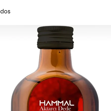
- Estas lámparas du
- Medidas: Alto: 16 cm
ados
Los candelabros se 
madera hechas a me
almacenar el candel
necesario.
Se puede utilizar e
lámpara de araña par
Listo para enviar en
transacción
se borra. Suministr
para todos los pedido
envían
dentro de unas caj
ENTREGA ESTIMADA
Europa: 2-4 días lab
Para EE. UU. Y Canad
Para el resto del mu
PARA CONSULTAS A
PREGUNTAS POR F
CONTÁCTENOS: con