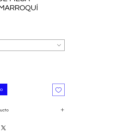
MARROQUÍ
o
to
ducto
ombrosas
Marruecos