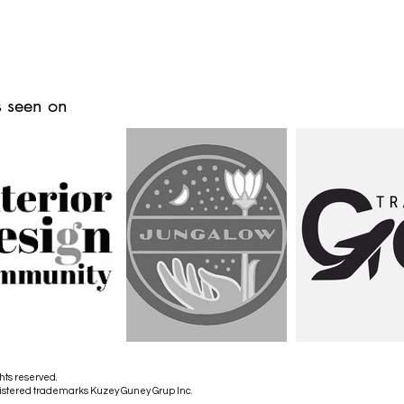
 seen on
hts reserved.
istered trademarks Kuzey Guney Grup Inc.