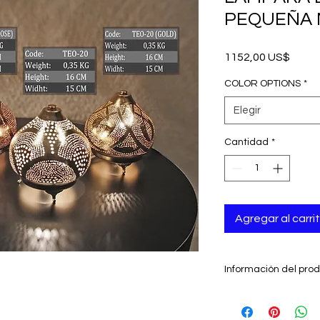
PEQUEÑA 
Preci
1152,00 US$
COLOR OPTIONS
*
Elegir
Cantidad
*
Agregar al carri
Información del pro
- Obras de arte as
- Hecho a mano en 