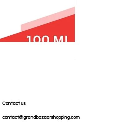
100% COTTON MUSLIN PESH
Precio
59,00 US$
Contact us
contact@grandbazaarshopping.com