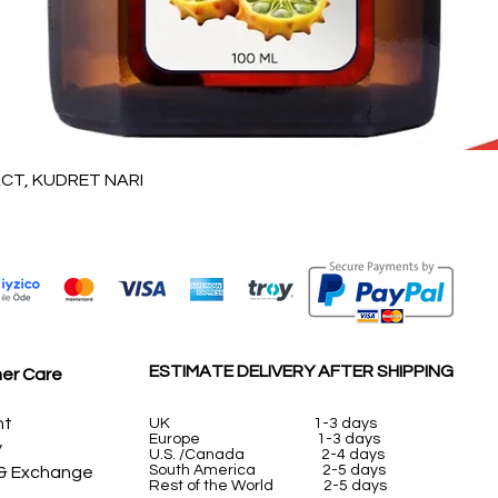
Vista rápida
T, KUDRET NARI
ESTIMATE DELIVERY AFTER SHIPPING
er Care
nt
UK
1-3 days
Europe 1-3 days
y
U.S. /Canada 2-4 days
South America 2-5 days
 & Exchange
Rest of the World 2-5 days