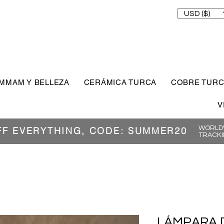
USD ($)
MMAM Y BELLEZA
CERÁMICA TURCA
COBRE TUR
V
WORLDW
FF EVERYTHING, CODE: SUMMER20
TRACKI
LÁMPARA 