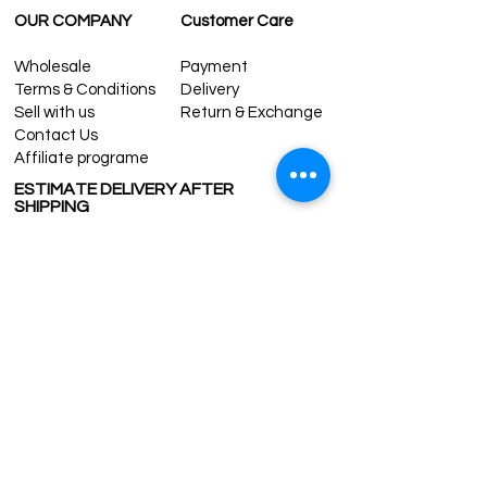
OUR COMPANY
Customer Care
Wholesale
Payment
Terms & Conditions
Delivery
Sell with us
Return & Exchange
Contact Us
Affiliate programe
ESTIMATE DELIVERY AFTER
SHIPPING
UK
1-3 days
Europe 1-3 days
U.S. /Canada 2-4 days
South America 2-5 days
Rest of the World 2-5 days
Contact us
contact@grandbazaarshopping.com