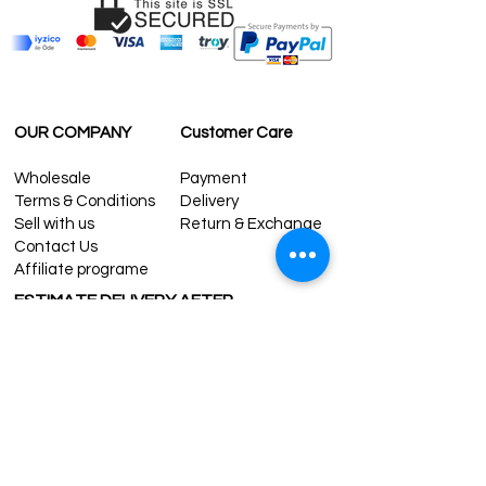
OUR COMPANY
Customer Care
Wholesale
Payment
Terms & Conditions
Delivery
Sell with us
Return & Exchange
Contact Us
Affiliate programe
ESTIMATE DELIVERY AFTER
SHIPPING
UK
1-3 days
Europe 1-3 days
U.S. /Canada 2-4 days
South America 2-5 days
Rest of the World 2-5 days
Contact us