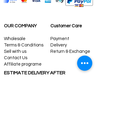
OUR COMPANY
Customer Care
Wholesale
Payment
Terms & Conditions
Delivery
Sell with us
Return & Exchange
Contact Us
Affiliate programe
ESTIMATE DELIVERY AFTER
SHIPPING
UK
1-3 days
Europe 1-3 days
U.S. /Canada 2-4 days
South America 2-5 days
Rest of the World 2-5 days
Contact us