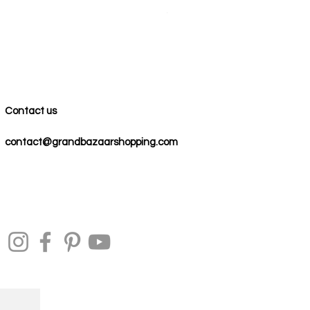
Precio
59,00 US$
Contact us
contact@grandbazaarshopping.com