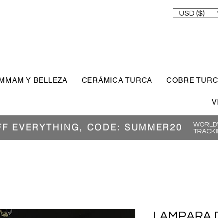
USD ($)
MMAM Y BELLEZA
CERÁMICA TURCA
COBRE TUR
V
WORLDW
FF EVERYTHING, CODE: SUMMER20
TRACKI
LAMPARA 