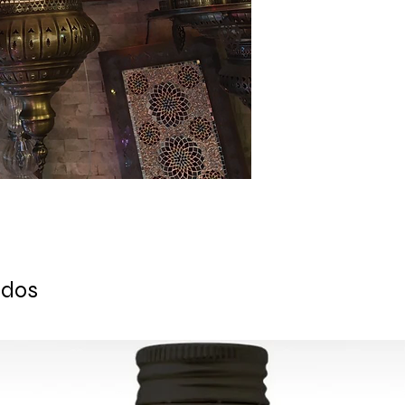
- La fabricación de
pieza de mosaico un
a hace 6000 años, ho
estos artículos hec
decorativas únicas.
idénticos a las imág
- Esta lámpara est
Otra cualidad que 
artesanos de Anatol
únicas es que se ve
- Estas lámparas du
encendidas y cuand
- Material: Cobre y 
reflejo de la luz con
- Pieza excepcional
¿Necesitas otro colo
gustaría en "Agregar 
compra.
Debido a la natural
haber una ligera dif
Se puede utilizar en
Listo para enviar en
ados
números de seguimie
ENTREGA ESTIMADA d
Europa: 2-4 días lab
EE.UU.-Canadá: 2-5 
Resto del mundo: 2-
PARA CONSULTAS A
PREGUNTAS, CONTÁ