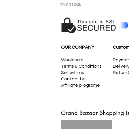
Precio
79,00 US$
OUR COMPANY
Custom
Wholesale
Payme
Terms & Conditions
Deliver
Sell with us
Return
Contact Us
Affiliate programe
Grand Bazaar Shopping is