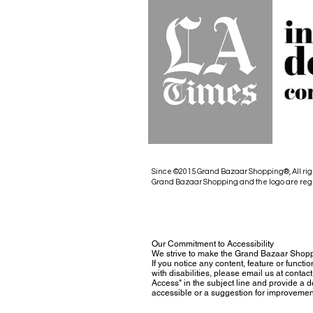
Since ©2015 Grand Bazaar Shopping®, All rig
Grand Bazaar Shopping and the logo are reg
Our Commitment to Accessibility
We strive to make the Grand Bazaar Shopp
If you notice any content, feature or functio
with disabilities, please email us at con
Access" in the subject line and provide a des
accessible or a suggestion for improvemen