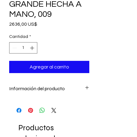
GRANDE HECHA A
MANO, 009
Precio
2636,00 US$
Cantidad
*
Agregar al carrito
Información del producto
- Obras de arte asombrosas
- Hecho a mano en Marruecos
- Estas lámparas duran de generación
en generación.
Productos
- Medidas 70 x 40 cm (27,5 "x 15,7")
Los candelabros se envían dentro de