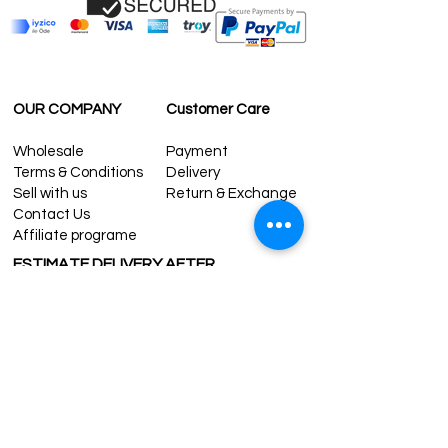
OUR COMPANY
Customer Care
Wholesale
Payment
Terms & Conditions
Delivery
Sell with us
Return & Exchange
Contact Us
Affiliate programe
ESTIMATE DELIVERY AFTER
SHIPPING
UK
1-3 days
Europe 1-3 days
U.S. /Canada 2-4 days
South America 2-5 days
Rest of the World 2-5 days
Contact us