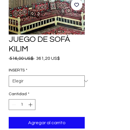
JUEGO DE SOFÁ
KILIM
Precio
Precio
 516,00 US$ 
361,20 US$
de
oferta
INSERTS
*
Cantidad
*
Agregar al carrito