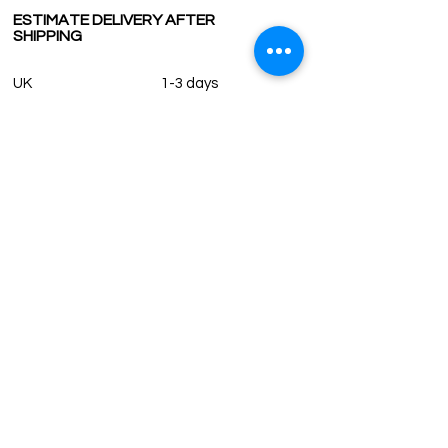
ESTIMATE DELIVERY AFTER
SHIPPING
UK
1-3 days
Europe 1-3 days
U.S. /Canada 2-4 days
South America 2-5 days
Rest of the World 2-5 days
Contact us
contact@grandbazaarshopping.com
Since ©2015 Grand Bazaar Shopping®, All rights reserved.
Grand Bazaar Shopping and the logo are registered
trademarks Kuzey Guney Grup Inc.
Grand Bazaar Shopping is seen on