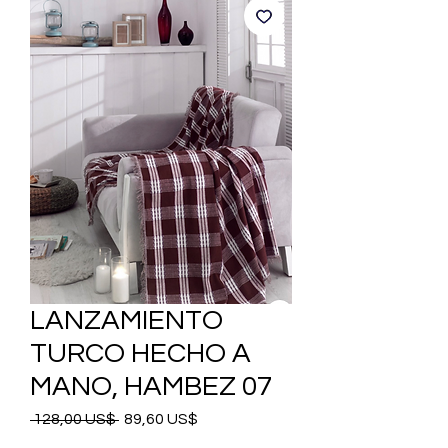
LANZAMIENTO
TURCO HECHO A
MANO, HAMBEZ 07
Precio
Precio
 128,00 US$ 
89,60 US$
de