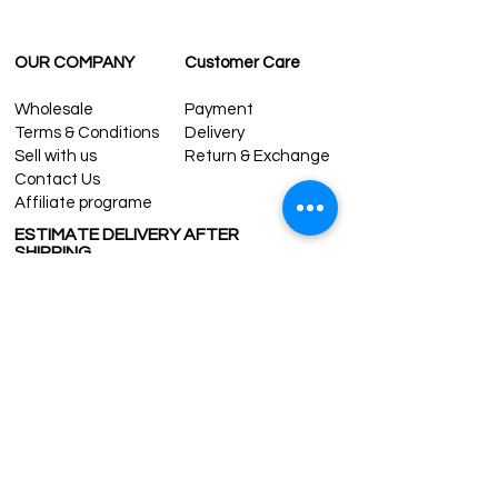
OUR COMPANY
Customer Care
Wholesale
Payment
Terms & Conditions
Delivery
Sell with us
Return & Exchange
Contact Us
Affiliate programe
ESTIMATE DELIVERY AFTER
SHIPPING
UK
1-3 days
Europe 1-3 days
U.S. /Canada 2-4 days
South America 2-5 days
Rest of the World 2-5 days
Contact us
contact@grandbazaarshopping.com