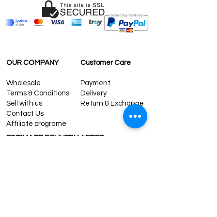
OUR COMPANY
Customer Care
Wholesale
Payment
Terms & Conditions
Delivery
Sell with us
Return & Exchange
Contact Us
Affiliate programe
ESTIMATE DELIVERY AFTER
SHIPPING
UK
1-3 days
Europe 1-3 days
U.S. /Canada 2-4 days
South America 2-5 days
Rest of the World 2-5 days
Contact us