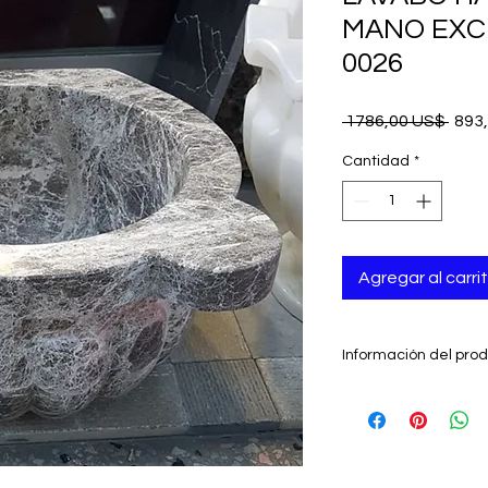
MANO EXC
0026
Prec
 1786,00 US$ 
893
Cantidad
*
Agregar al carri
Información del pro
- Hecho a mano en 
- tradicional
- auténtico
- Hecho de mármol n