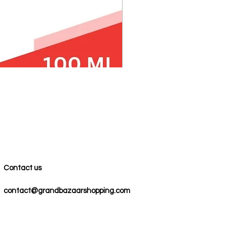
100% COTTON MUSLIN PESH
Precio
59,00 US$
Contact us
contact@grandbazaarshopping.com