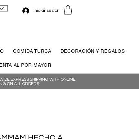
Iniciar sesión
CO
COMIDA TURCA
DECORACIÓN Y REGALOS
ENTA AL POR MAYOR
IDE EXPRESS SHIPPING WITH ONLINE
NG ON ALL ORDERS
AMMAM HECHO A