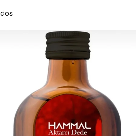
Medidas: 45X45X25 cm 
Debido a la natural
ados
a mano, algunas dif
consideran normales 
Listo para enviar en
que se haya liquidad
Todos los pedidos se
y se proporciona un
cada pedido.
ENTREGA ESTIMADA
Europa: 2-4 días lab
Para EE. UU. - Canad
Para el resto del mu
Para consultas al po
contáctenos: cont