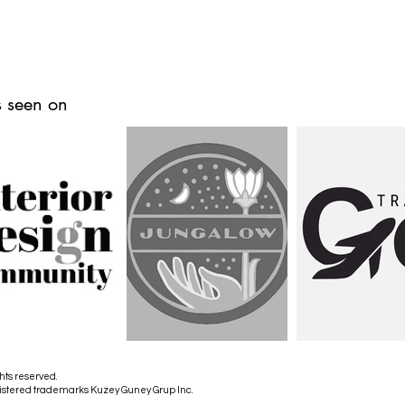
 seen on
hts reserved.
istered trademarks Kuzey Guney Grup Inc.