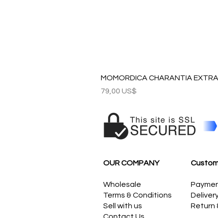
MOMORDICA CHARANTIA EXTRAC
Precio
79,00 US$
OUR COMPANY
Custom
Wholesale
Payme
Terms & Conditions
Deliver
Sell with us
Return
Contact Us