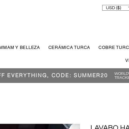
USD ($)
MMAM Y BELLEZA
CERÁMICA TURCA
COBRE TUR
V
WORLDW
FF EVERYTHING, CODE: SUMMER20
TRACKI
LAVABO H