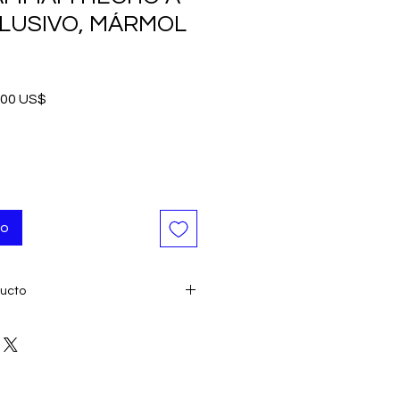
LUSIVO, MÁRMOL
io
Precio
,00 US$
de
oferta
to
ducto
Turquía
atural