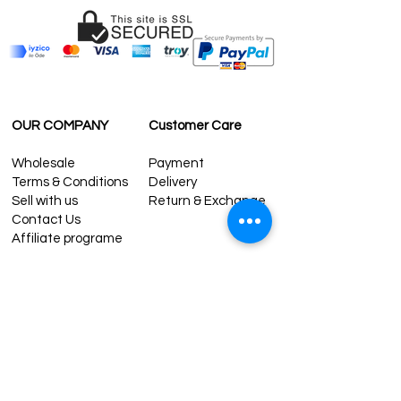
OUR COMPANY
Customer Care
Wholesale
Payment
Terms & Conditions
Delivery
Sell with us
Return & Exchange
Contact Us
Affiliate programe
ESTIMATE DELIVERY AFTER
SHIPPING
UK
1-3 days
Europe 1-3 days
U.S. /Canada 2-4 days
South America 2-5 days
Rest of the World 2-5 days