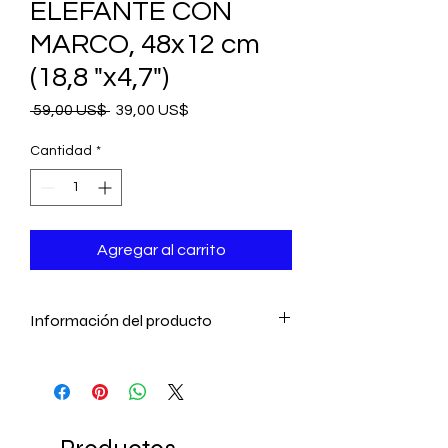
ELEFANTE CON
MARCO, 48x12 cm
(18,8 "x4,7")
Precio
Precio
 59,00 US$ 
39,00 US$
de
oferta
Cantidad
*
Agregar al carrito
Información del producto
* ¡Puede ser un regalo único o una
decoración para el hogar!
* Hecho a mano en Turquía
Medidas: 48x12 cm (18,8 "x4,7")
Listo para enviar en 2 días hábiles.