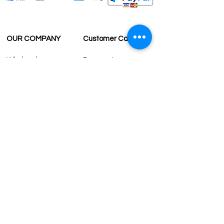
OUR COMPANY
Customer Care
Wholesale
Payment
Terms & Conditions
Delivery
Sell with us
Return & Exchange
Contact Us
Affiliate programe
ESTIMATE DELIVERY AFTER
SHIPPING
UK
1-3 days
Europe 1-3 days
U.S. /Canada 2-4 days
South America 2-5 days
Rest of the World 2-5 days
Contact us
contact@grandbazaarshopping.com