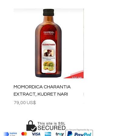
MOMORDICA CHARANTIA
100% COTTON MUSLIN
EXTRACT, KUDRET NARI
PESHTEMAL , 90x170 C
Precio
Precio
79,00 US$
59,00 US$