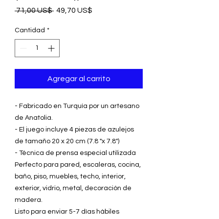
Precio
Precio
 71,00 US$ 
49,70 US$
de
oferta
Cantidad
*
Agregar al carrito
- Fabricado en Turquía por un artesano
de Anatolia.
- El juego incluye 4 piezas de azulejos
de tamaño 20 x 20 cm (7.8 "x 7.8")
- Técnica de prensa especial utilizada
Perfecto para pared, escaleras, cocina,
baño, piso, muebles, techo, interior,
exterior, vidrio, metal, decoración de
madera.
Listo para enviar 5-7 días hábiles