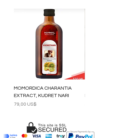
MOMORDICA CHARANTIA
100% COTTON MUSLIN
EXTRACT, KUDRET NARI
PESHTEMAL , 90x170 C
Precio
Precio
79,00 US$
59,00 US$