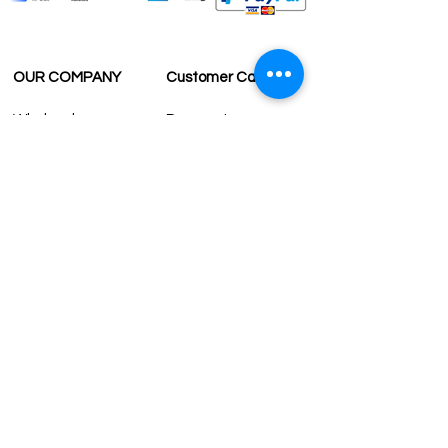
OUR COMPANY
Customer Care
Wholesale
Payment
Terms & Conditions
Delivery
Sell with us
Return & Exchange
Contact Us
Affiliate programe
ESTIMATE DELIVERY AFTER
SHIPPING
UK
1-3 days
Europe 1-3 days
U.S. /Canada 2-4 days
South America 2-5 days
Rest of the World 2-5 days
Contact us
contact@grandbazaarshopping.com