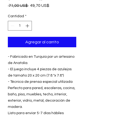
Precio
Precio
 71,00 US$ 
49,70 US$
de
oferta
Cantidad
*
Agregar al carrito
- Fabricado en Turquía por un artesano
de Anatolia.
- El juego incluye 4 piezas de azulejos
de tamaño 20 x 20 cm (7.8 "x 7.8")
- Técnica de prensa especial utilizada
Perfecto para pared, escaleras, cocina,
baño, piso, muebles, techo, interior,
exterior, vidrio, metal, decoración de
madera.
Listo para enviar 5-7 días hábiles