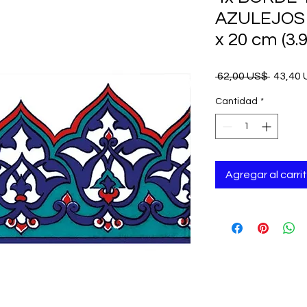
AZULEJOS 
x 20 cm (3.9
Precio
 62,00 US$ 
43,40
Cantidad
*
Agregar al carri