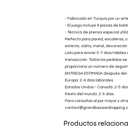
- Fabricado en Turquía por un art
- El juego incluye 4 piezas de bald
- Técnica de prensa especial util
Perfecto para pared, escaleras, co
exterior, vidrio, metal, decoració
Listo para enviar 5-7 días hábile
transacción. Todos los pedidos se
proporciona un número de seguim
ENTREGA ESTIMADA después del 
Europa: 2-4 días laborales
Estados Unidos - Canadá: 2-5 día
Resto del mundo: 2-5 días
Para consultas al por mayor y otr
contact@grandbazaarshopping.
Productos relacion