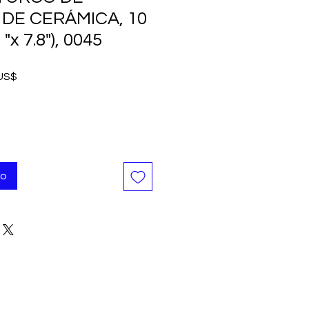
DE CERÁMICA, 10
 "x 7.8"), 0045
Precio
 US$
de
oferta
to