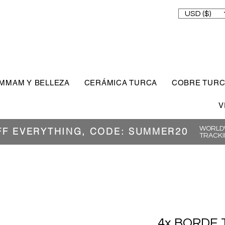
USD ($)
MMAM Y BELLEZA
CERÁMICA TURCA
COBRE TUR
V
WORLDW
FF EVERYTHING, CODE: SUMMER20
TRACKI
4x BORDE