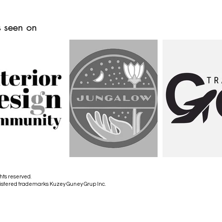
 seen on
hts reserved.
istered trademarks Kuzey Guney Grup Inc.