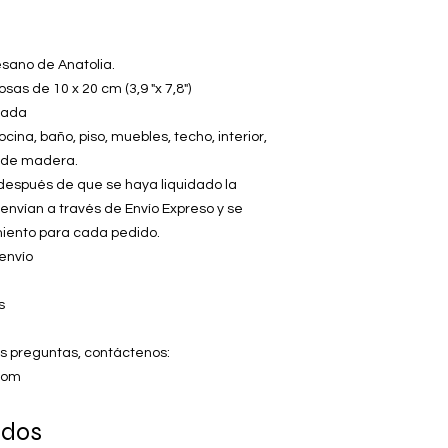
esano de Anatolia.
osas de 10 x 20 cm (3,9 "x 7,8")
izada
cina, baño, piso, muebles, techo, interior,
n de madera.
s después de que se haya liquidado la
 envían a través de Envío Expreso y se
iento para cada pedido.
envío
s
as preguntas, contáctenos:
com
ados