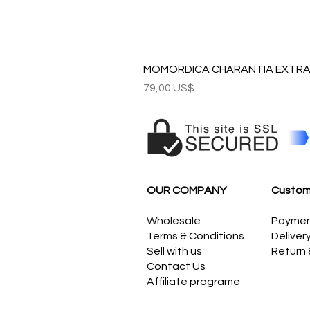
MOMORDICA CHARANTIA EXTRAC
Precio
79,00 US$
OUR COMPANY
Custom
Wholesale
Payme
Terms & Conditions
Deliver
Sell with us
Return
Contact Us
Affiliate programe