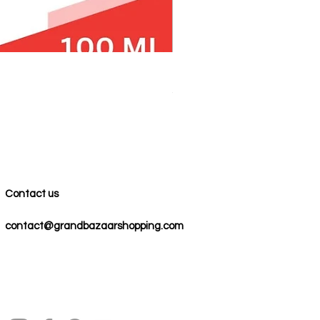
100% COTTON MUSLIN PESH
Precio
59,00 US$
Contact us
contact@grandbazaarshopping.com